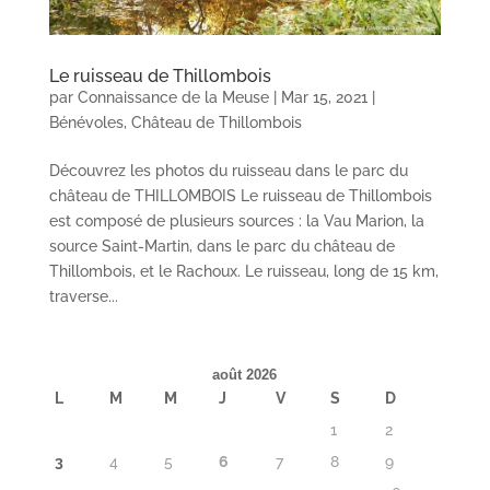
Le ruisseau de Thillombois
par
Connaissance de la Meuse
|
Mar 15, 2021
|
Bénévoles
,
Château de Thillombois
Découvrez les photos du ruisseau dans le parc du
château de THILLOMBOIS Le ruisseau de Thillombois
est composé de plusieurs sources : la Vau Marion, la
source Saint-Martin, dans le parc du château de
Thillombois, et le Rachoux. Le ruisseau, long de 15 km,
traverse...
août 2026
L
M
M
J
V
S
D
1
2
3
4
5
6
7
8
9