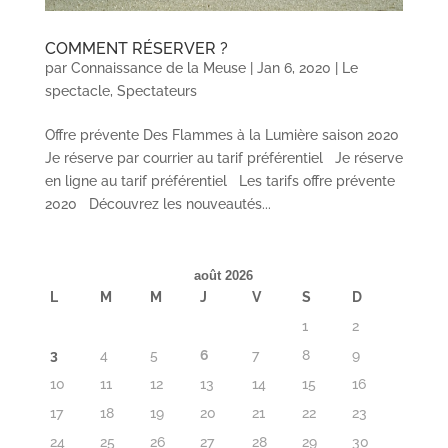
COMMENT RÉSERVER ?
par
Connaissance de la Meuse
|
Jan 6, 2020
|
Le
spectacle
,
Spectateurs
Offre prévente Des Flammes à la Lumière saison 2020
Je réserve par courrier au tarif préférentiel Je réserve
en ligne au tarif préférentiel Les tarifs offre prévente
2020 Découvrez les nouveautés...
août 2026
L
M
M
J
V
S
D
1
2
3
4
5
6
7
8
9
10
11
12
13
14
15
16
17
18
19
20
21
22
23
24
25
26
27
28
29
30