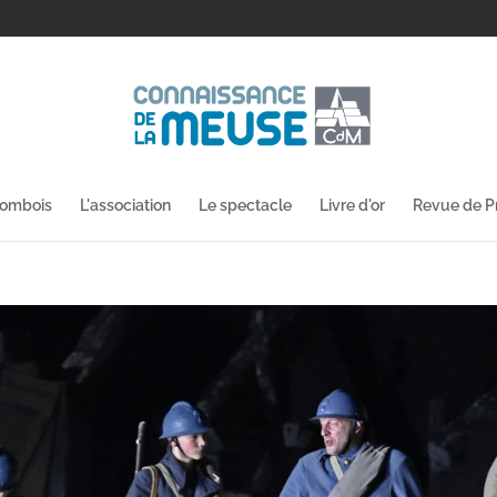
lombois
L'association
Le spectacle
Livre d'or
Revue de P