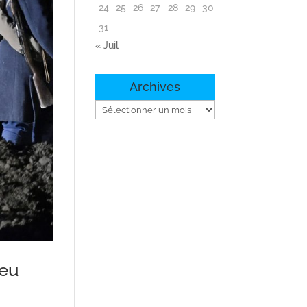
24
25
26
27
28
29
30
31
« Juil
Archives
Archives
jeu