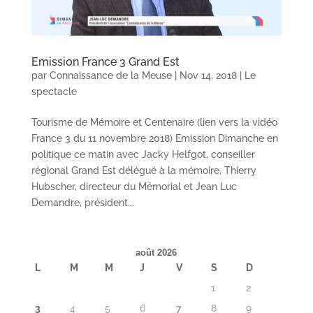
Emission France 3 Grand Est
par
Connaissance de la Meuse
|
Nov 14, 2018
|
Le
spectacle
Tourisme de Mémoire et Centenaire (lien vers la vidéo
France 3 du 11 novembre 2018) Emission Dimanche en
politique ce matin avec Jacky Helfgot, conseiller
régional Grand Est délégué à la mémoire, Thierry
Hubscher, directeur du Mémorial et Jean Luc
Demandre, président...
août 2026
L
M
M
J
V
S
D
1
2
3
4
5
6
7
8
9