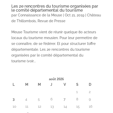
Les 2e rencontres du tourisme organisées par
le comité départemental du tourisme
par
Connaissance de la Meuse
|
Oct 21, 2019
|
Château
de Thillombois
,
Revue de Presse
Meuse Tourisme vient de réunir quelque 80 acteurs
locaux du tourisme meusien. Pour leur permettre de
se connaître, de se fédérer. Et pour structurer l’offre
départementale. Les 2e rencontres du tourisme
organisées par le comité départemental du
tourisme (voir...
août 2026
L
M
M
J
V
S
D
1
2
3
4
5
6
7
8
9
10
11
12
13
14
15
16