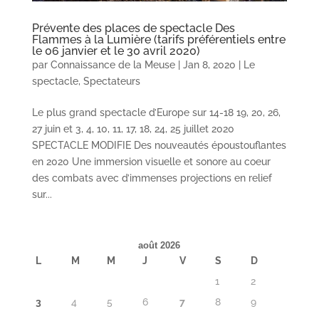
Prévente des places de spectacle Des
Flammes à la Lumière (tarifs préférentiels entre
le 06 janvier et le 30 avril 2020)
par
Connaissance de la Meuse
|
Jan 8, 2020
|
Le
spectacle
,
Spectateurs
Le plus grand spectacle d’Europe sur 14-18 19, 20, 26,
27 juin et 3, 4, 10, 11, 17, 18, 24, 25 juillet 2020
SPECTACLE MODIFIE Des nouveautés époustouflantes
en 2020 Une immersion visuelle et sonore au coeur
des combats avec d’immenses projections en relief
sur...
août 2026
L
M
M
J
V
S
D
1
2
3
4
5
6
7
8
9