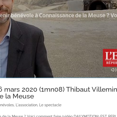
mars 2020 (1mn08) Thibaut Villemin
e la Meuse
énévoles
,
L'association
,
Le spectacle
ce de la Meuse ? Voici comment faire (vidéo DAILYMOTION) EST RE