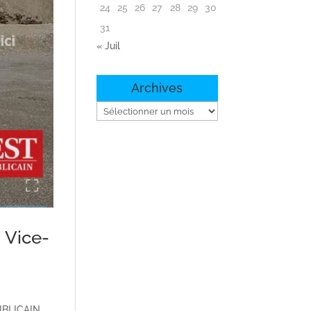
24
25
26
27
28
29
30
31
« Juil
Archives
Archives
 Vice-
PUBLICAIN