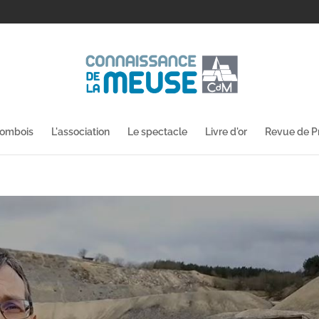
lombois
L'association
Le spectacle
Livre d'or
Revue de P