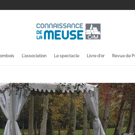
lombois
L'association
Le spectacle
Livre d'or
Revue de P