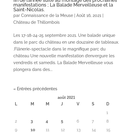
fin de l’année suite au montage des prochaines
manifestations ; La Balade Merveilleuse et la
Saint-Nicolas.
par
Connaissance de la Meuse
|
Août 16, 2021
|
Château de Thillombois
Les 17-18-24-25 septembre 2021. Une balade unique
dans le parc du château en une douzaine de tableaux.
.Flânerie-spectacle dans le magnifique parc du
château Une nouvelle manifestation d’envergure les
vendredis et samedis. La Balade Merveilleuse vous
plongera dans des...
« Entrées précédentes
août 2021
L
M
M
J
V
S
D
1
2
3
4
5
6
7
8
9
10
11
12
13
14
15