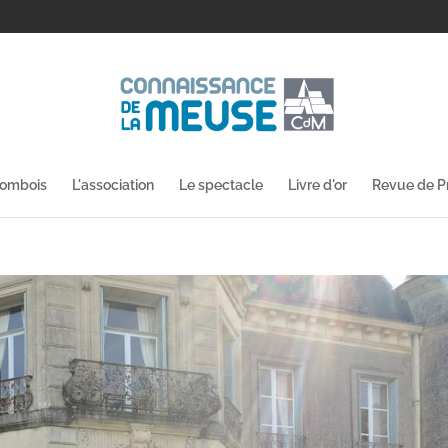
lombois
L'association
Le spectacle
Livre d'or
Revue de P