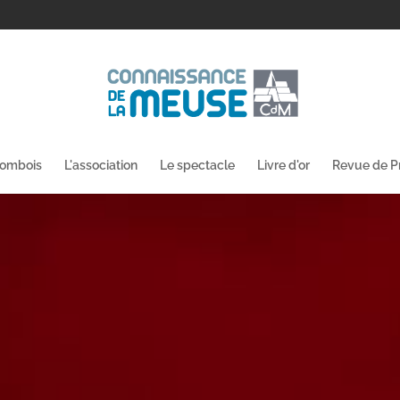
lombois
L'association
Le spectacle
Livre d'or
Revue de P