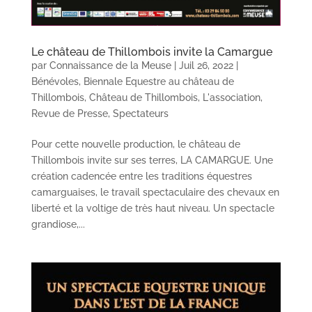
Le château de Thillombois invite la Camargue
par
Connaissance de la Meuse
|
Juil 26, 2022
|
Bénévoles
,
Biennale Equestre au château de
Thillombois
,
Château de Thillombois
,
L'association
,
Revue de Presse
,
Spectateurs
Pour cette nouvelle production, le château de
Thillombois invite sur ses terres, LA CAMARGUE. Une
création cadencée entre les traditions équestres
camarguaises, le travail spectaculaire des chevaux en
liberté et la voltige de très haut niveau. Un spectacle
grandiose,...