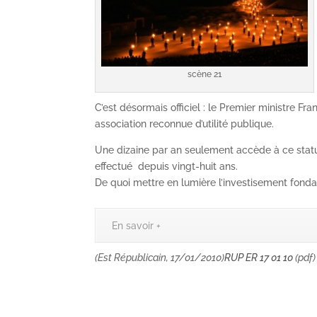
scène 21
C’est désormais officiel : le Premier ministre Fr
association reconnue d’utilité publique.
Une dizaine par an seulement accède à ce statu
effectué depuis vingt-huit ans.
De quoi mettre en lumière l’investisement fond
En savoir +
(Est Républicain, 17/01/2010)
RUP ER 17 01 10
(pdf)