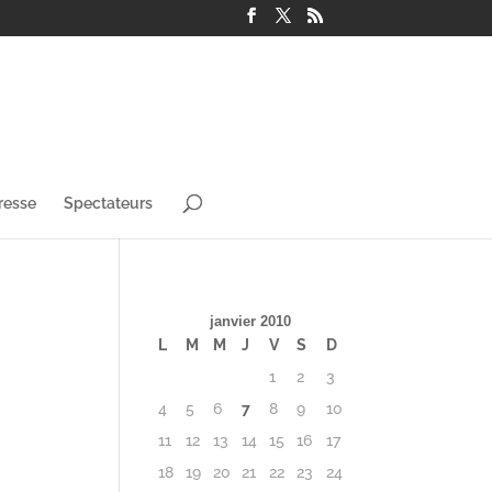
resse
Spectateurs
janvier 2010
L
M
M
J
V
S
D
1
2
3
4
5
6
7
8
9
10
11
12
13
14
15
16
17
18
19
20
21
22
23
24