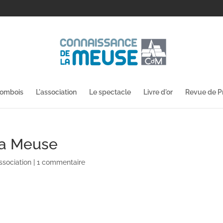
lombois
L'association
Le spectacle
Livre d'or
Revue de P
la Meuse
ssociation
|
1 commentaire