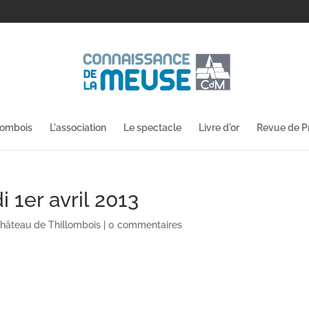
lombois
L'association
Le spectacle
Livre d'or
Revue de P
 1er avril 2013
hâteau de Thillombois
|
0 commentaires