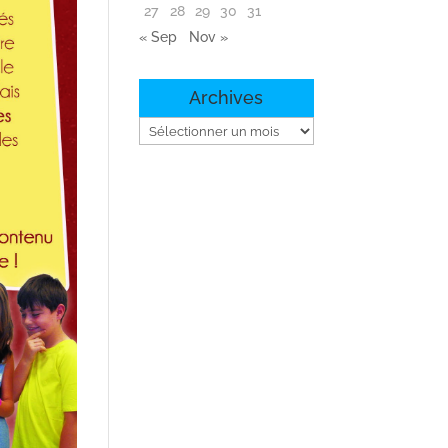
27
28
29
30
31
« Sep
Nov »
Archives
Archives