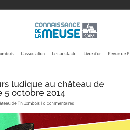
lombois
L'association
Le spectacle
Livre d'or
Revue de P
urs ludique au château de
e 5 octobre 2014
âteau de Thillombois
|
0 commentaires