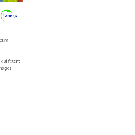
cours
qui fêtent
nnages