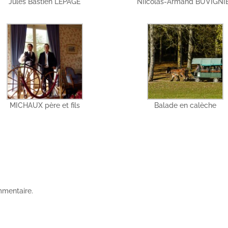
Jules Bastien LEPAGE
NIicolas-Armand BUVIGNI
MICHAUX père et fils
Balade en calèche
mmentaire.