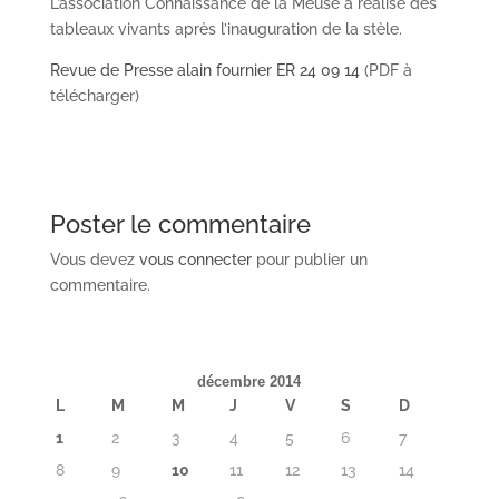
L’association Connaissance de la Meuse a réalisé des
tableaux vivants après l’inauguration de la stèle.
Revue de Presse alain fournier ER 24 09 14
(PDF à
télécharger)
Poster le commentaire
Vous devez
vous connecter
pour publier un
commentaire.
décembre 2014
L
M
M
J
V
S
D
1
2
3
4
5
6
7
8
9
10
11
12
13
14