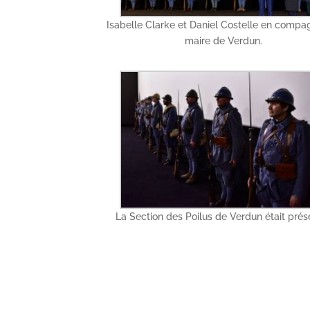
Isabelle Clarke et Daniel Costelle en compa
maire de Verdun.
La Section des Poilus de Verdun était prése