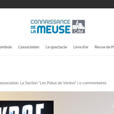
lombois
L'association
Le spectacle
Livre d'or
Revue de P
'association
,
La Section "Les Poilus de Verdun"
|
0 commentaires