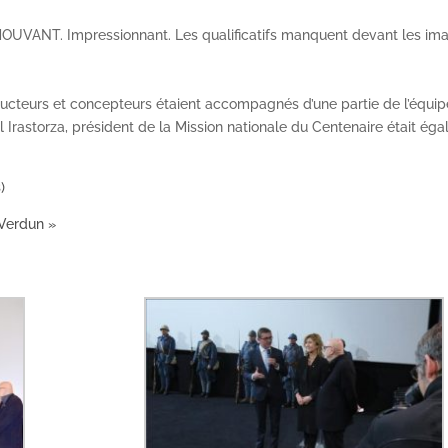
VANT. Impressionnant. Les qualificatifs manquent devant les im
ducteurs et concepteurs étaient accompagnés d’une partie de l’équip
al Irastorza, président de la Mission nationale du Centenaire était ég
)
 Verdun »