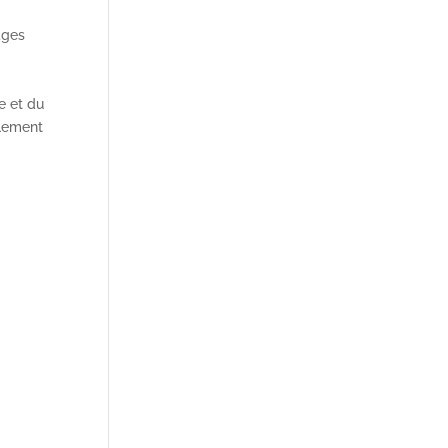
ages
e et du
alement