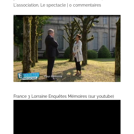
L'association
,
Le spectacle
|
0 commentaires
France 3 Lorraine Enquêtes Mémoires (sur youtube)