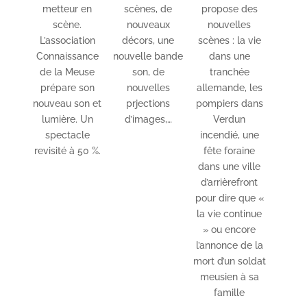
metteur en
scènes, de
propose des
scène.
nouveaux
nouvelles
L’association
décors, une
scènes : la vie
Connaissance
nouvelle bande
dans une
de la Meuse
son, de
tranchée
prépare son
nouvelles
allemande, les
nouveau son et
prjections
pompiers dans
lumière. Un
d’images,…
Verdun
spectacle
incendié, une
revisité à 50 %.
fête foraine
dans une ville
d’arrièrefront
pour dire que «
la vie continue
» ou encore
l’annonce de la
mort d’un soldat
meusien à sa
famille