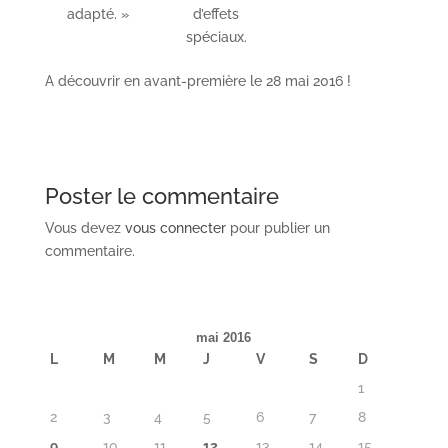
adapté. »
d’effets
spéciaux.
A découvrir en avant-première le 28 mai 2016 !
Poster le commentaire
Vous devez
vous connecter
pour publier un
commentaire.
mai 2016
L
M
M
J
V
S
D
1
2
3
4
5
6
7
8
9
10
11
12
13
14
15