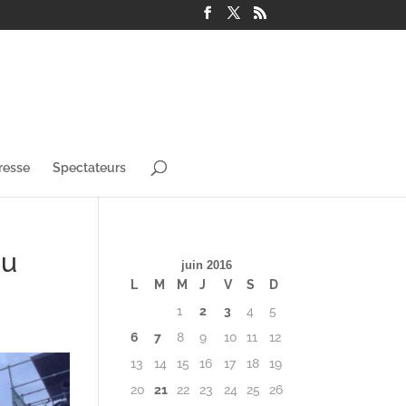
resse
Spectateurs
du
juin 2016
L
M
M
J
V
S
D
1
2
3
4
5
6
7
8
9
10
11
12
13
14
15
16
17
18
19
20
21
22
23
24
25
26