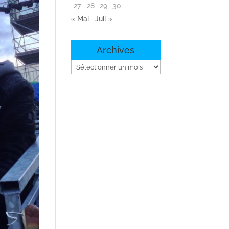
27
28
29
30
« Mai
Juil »
Archives
Archives