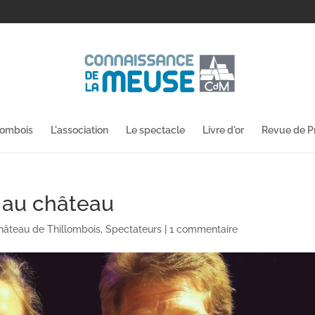
lombois
L'association
Le spectacle
Livre d'or
Revue de P
 au château
hâteau de Thillombois
,
Spectateurs
|
1 commentaire