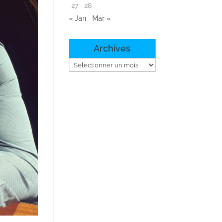
27
28
« Jan
Mar »
Archives
Archives