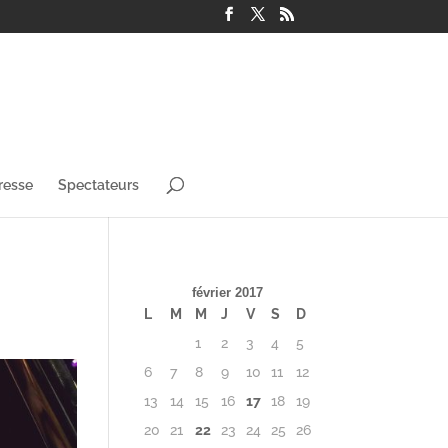
resse
Spectateurs
février 2017
L
M
M
J
V
S
D
1
2
3
4
5
6
7
8
9
10
11
12
13
14
15
16
17
18
19
20
21
22
23
24
25
26