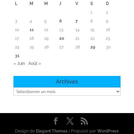
L
M
M
J
V
S
D
1
2
3
4
5
6
7
8
9
10
11
12
13
14
15
16
17
18
19
20
21
22
23
24
25
26
27
28
29
30
31
« Juin
Août »
Archives
Archives
Design de
Elegant Themes
| Propulsé par
WordPress