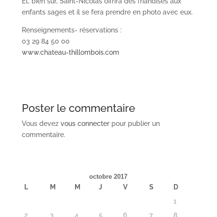
Et, bien sûr, Saint-Nicolas offrira des friandises aux
enfants sages et il se fera prendre en photo avec eux.
Renseignements- réservations :
03 29 84 50 00
www.chateau-thillombois.com
Poster le commentaire
Vous devez
vous connecter
pour publier un
commentaire.
octobre 2017
L
M
M
J
V
S
D
1
2
3
4
5
6
7
8