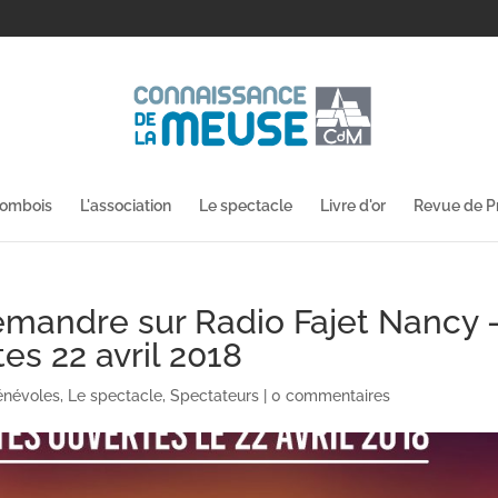
lombois
L'association
Le spectacle
Livre d'or
Revue de P
emandre sur Radio Fajet Nancy 
es 22 avril 2018
énévoles
,
Le spectacle
,
Spectateurs
|
0 commentaires