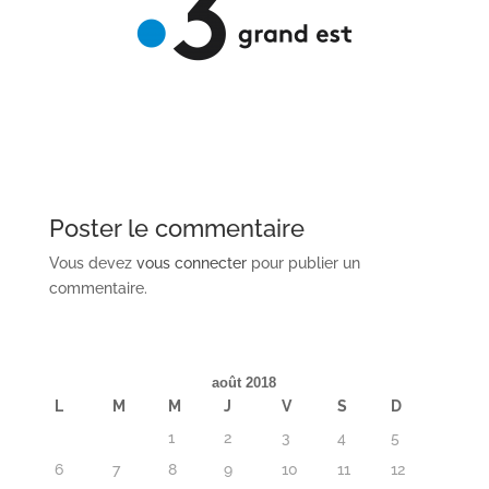
Poster le commentaire
Vous devez
vous connecter
pour publier un
commentaire.
août 2018
L
M
M
J
V
S
D
1
2
3
4
5
6
7
8
9
10
11
12