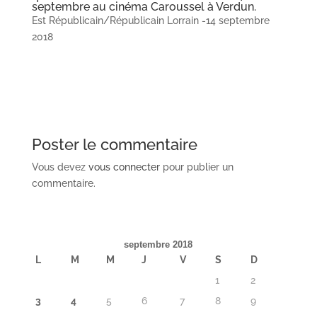
septembre au cinéma Caroussel à Verdun.
Est Républicain/Républicain Lorrain -14 septembre
2018
Poster le commentaire
Vous devez
vous connecter
pour publier un
commentaire.
septembre 2018
L
M
M
J
V
S
D
1
2
3
4
5
6
7
8
9