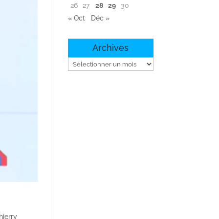
26
27
28
29
30
« Oct
Déc »
Archives
Archives
hierry