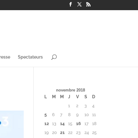
resse
Spectateurs
novembre 2018
L
M
M
J
V
S
D
1
2
3
4
5
6
7
8
9
10
11
12
13
14
15
16
17
18
19
20
21
22
23
24
25