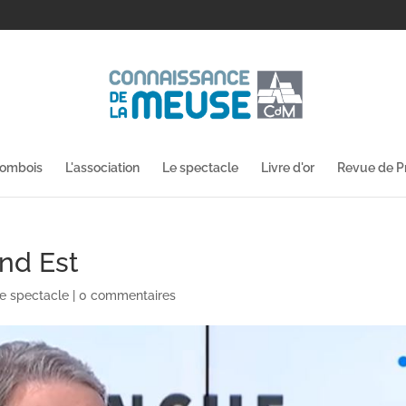
lombois
L'association
Le spectacle
Livre d'or
Revue de P
nd Est
e spectacle
|
0 commentaires