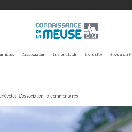
lombois
L'association
Le spectacle
Livre d'or
Revue de P
énévoles
,
L'association
|
0 commentaires