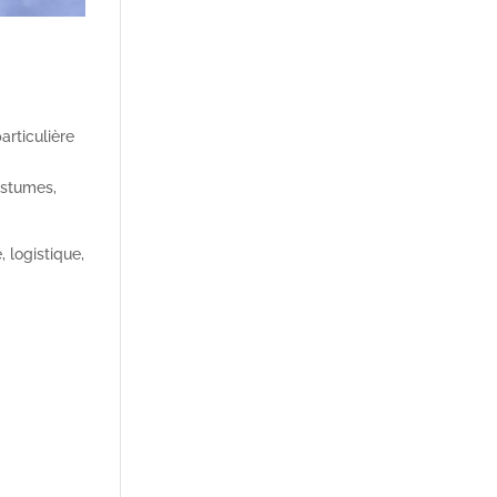
articulière
ostumes,
 logistique,