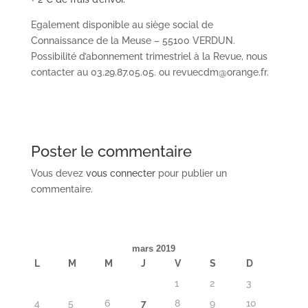
Egalement disponible au siège social de
Connaissance de la Meuse – 55100 VERDUN.
Possibilité d’abonnement trimestriel à la Revue, nous
contacter au 03.29.87.05.05. ou revuecdm@orange.fr.
Poster le commentaire
Vous devez
vous connecter
pour publier un
commentaire.
mars 2019
L
M
M
J
V
S
D
1
2
3
4
5
6
7
8
9
10