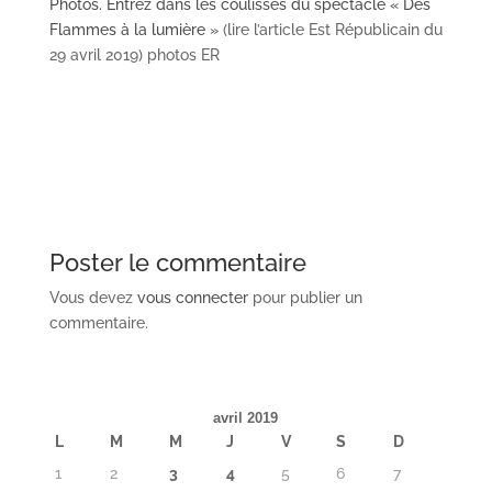
Photos. Entrez dans les coulisses du spectacle « Des
Flammes à la lumière »
(lire l’article Est Républicain du
29 avril 2019) photos ER
Poster le commentaire
Vous devez
vous connecter
pour publier un
commentaire.
avril 2019
L
M
M
J
V
S
D
1
2
3
4
5
6
7