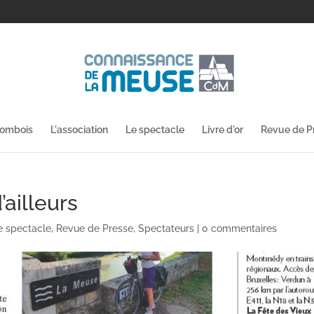
lombois
L'association
Le spectacle
Livre d'or
Revue de P
ailleurs
e spectacle
,
Revue de Presse
,
Spectateurs
|
0 commentaires