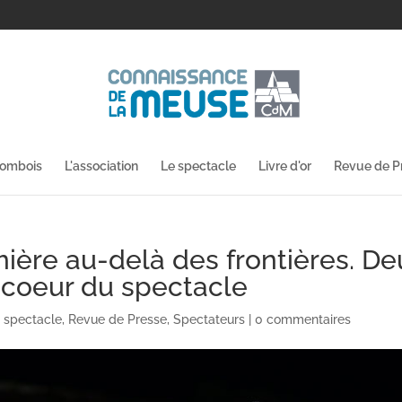
lombois
L'association
Le spectacle
Livre d'or
Revue de P
ère au-delà des frontières. De
 coeur du spectacle
 spectacle
,
Revue de Presse
,
Spectateurs
|
0 commentaires