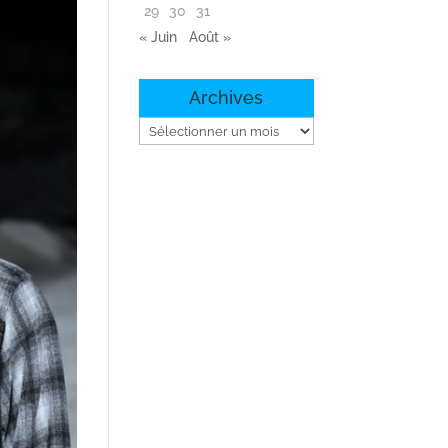
29
30
31
« Juin
Août »
Archives
Archives