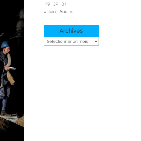
29
30
31
« Juin
Août »
Archives
Archives