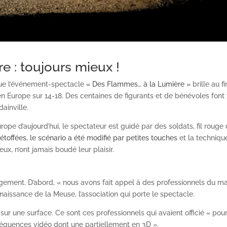
e : toujours mieux
!
 que l’événement-spectacle
« Des Flammes… à la Lumière »
brille au 
en Europe sur 14-18. Des centaines de figurants et de bénévoles font 
ainville.
urope d’aujourd’hui, le spectateur est guidé par des soldats, fil rouge
 étoffées, le scénario a été modifié par petites touches
et la techniqu
ux, n’ont jamais boudé leur plaisir.
ement. D’abord, « nous avons fait appel à des professionnels du m
issance de la Meuse, l’association qui porte le spectacle.
sur une surface. Ce sont ces professionnels qui avaient officié « pou
 séquences vidéo dont une partiellement en 3D ».