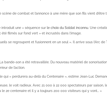
ne scène de combat et l’annonce à une mère que son fils vient d’être t
le introduit une « séquence sur
le choix du Soldat inconnu
. Une créat
 été filmés sur fond vert » et incrustés dans l’image.
eils se regroupent et fusionnent en un seul ». Il arrive sous l’Arc de
 La bande-son a été retravaillée. Du nouveau matériel de sonorisatio
rieur de l’action.
ble qui « perdurera au-delà du Centenaire », estime Jean-Luc Deman
euse, le voit radieux. Avec 21 000 à 22 000 spectateurs par saison, 
à le 2
e
centenaire et il y a toujours 200 000 visiteurs qui y vont… »