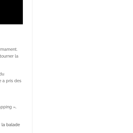
firmament.
tourner la
 du
e a pris des
apping »,
r
la balade