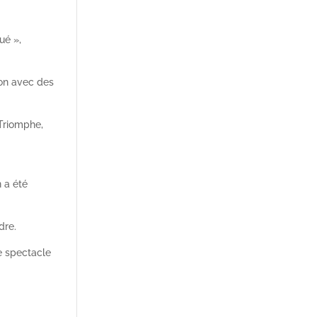
ué »,
ion avec des
 Triomphe,
n a été
dre.
le spectacle