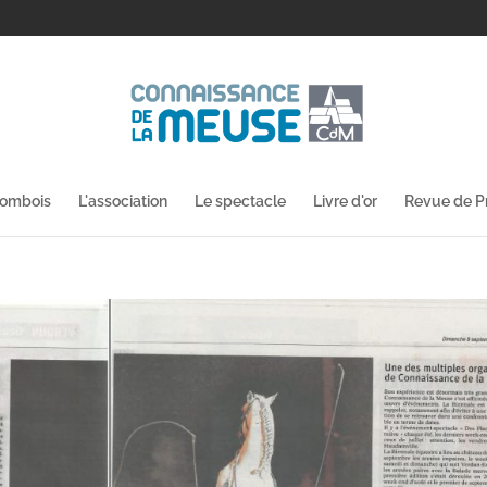
lombois
L'association
Le spectacle
Livre d'or
Revue de P