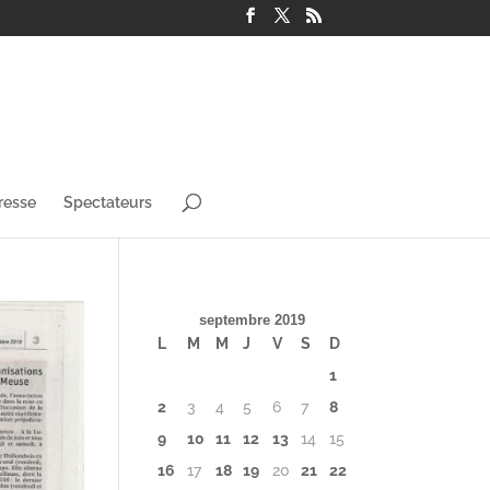
resse
Spectateurs
septembre 2019
L
M
M
J
V
S
D
1
2
3
4
5
6
7
8
9
10
11
12
13
14
15
16
17
18
19
20
21
22