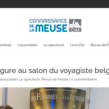
lombois
L'association
Le spectacle
Livre d'or
Revue de P
igure au salon du voyagiste bel
'association
,
Le spectacle
,
Revue de Presse
|
0 commentaires