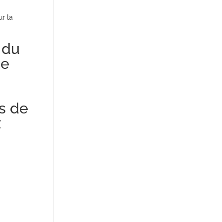
r la
 du
se
s de
x