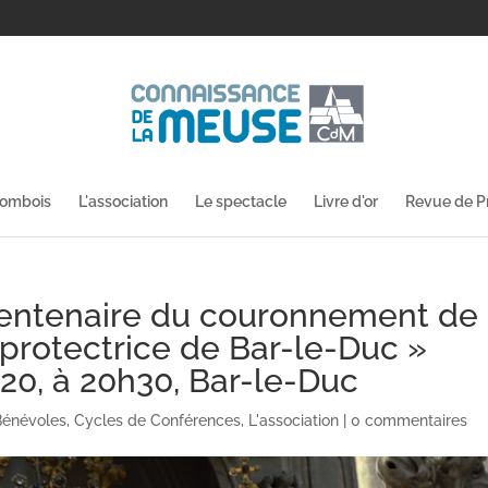
lombois
L'association
Le spectacle
Livre d'or
Revue de P
entenaire du couronnement de
protectrice de Bar-le-Duc »
20, à 20h30, Bar-le-Duc
Bénévoles
,
Cycles de Conférences
,
L'association
|
0 commentaires