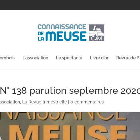
lombois
L'association
Le spectacle
Livre d'or
Revue de P
e N° 138 parution septembre 202
association
,
La Revue trimestrielle
|
0 commentaires