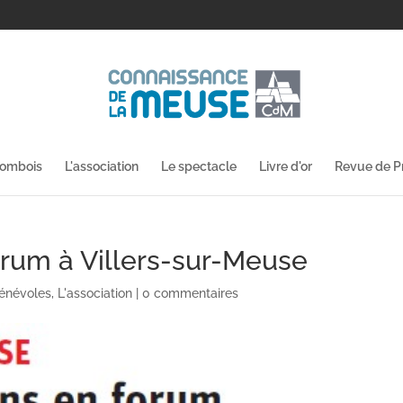
lombois
L'association
Le spectacle
Livre d'or
Revue de P
orum à Villers-sur-Meuse
énévoles
,
L'association
|
0 commentaires