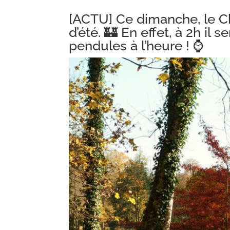
[ACTU] Ce dimanche, le Ch
d’été. 🏰 En effet, à 2h il 
pendules à l’heure ! ⌚️