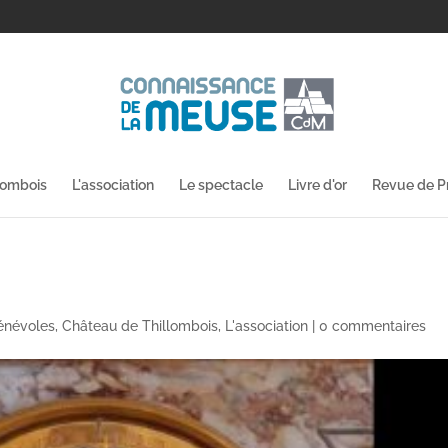
lombois
L'association
Le spectacle
Livre d'or
Revue de P
énévoles
,
Château de Thillombois
,
L'association
|
0 commentaires