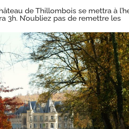
âteau de Thillombois se mettra à l’h
sera 3h. N’oubliez pas de remettre les