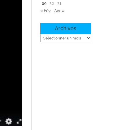
29
30
31
« Fév
Avr »
Archives
Archives