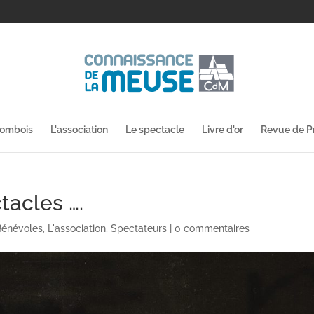
lombois
L'association
Le spectacle
Livre d'or
Revue de P
acles ….
Bénévoles
,
L'association
,
Spectateurs
|
0 commentaires