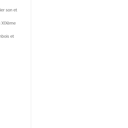
er son et
du XIXème
mbois et