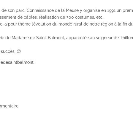
 de son parc, Connaissance de la Meuse y organise en 1991 un premi
uissement de câbles, réalisation de 300 costumes, etc.
e, a pour thème l’évolution du monde rural de notre région à la fin 
a vie de Madame de Saint-Balmont, appa
rentée au seigneur de Thillo
d succès.
😉
edesaintbalmont
mmentaire.