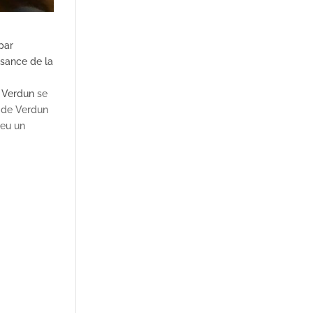
par
ssance de la
 Verdun
se
e de Verdun
 eu un