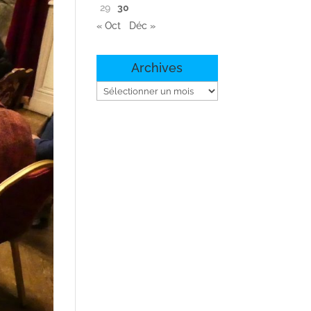
29
30
« Oct
Déc »
Archives
Archives