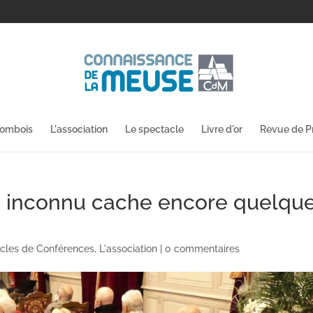
lombois
L'association
Le spectacle
Livre d'or
Revue de P
at inconnu cache encore quelqu
cles de Conférences
,
L'association
|
0 commentaires