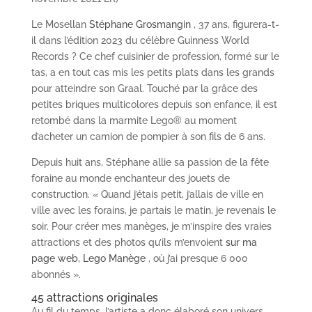
Le Mosellan
Stéphane Grosmangin
, 37 ans, figurera-t-
il dans l’édition 2023 du célèbre Guinness World
Records ? Ce chef cuisinier de profession, formé sur le
tas, a en tout cas mis les petits plats dans les grands
pour atteindre son Graal. Touché par la grâce des
petites briques multicolores depuis son enfance, il est
retombé dans la marmite Lego® au moment
d’acheter un camion de pompier à son fils de 6 ans.
Depuis huit ans, Stéphane allie sa passion de la fête
foraine au monde enchanteur des jouets de
construction. « Quand j’étais petit, j’allais de ville en
ville avec les forains, je partais le matin, je revenais le
soir. Pour créer mes manèges, je m’inspire des vraies
attractions et des photos qu’ils m’envoient
sur ma
page web, Lego Manège
, où j’ai presque 6 000
abonnés ».
45 attractions originales
Au fil du temps, l’artiste a donc élaboré son univers