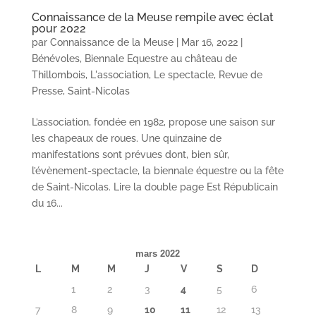
Connaissance de la Meuse rempile avec éclat
pour 2022
par
Connaissance de la Meuse
|
Mar 16, 2022
|
Bénévoles
,
Biennale Equestre au château de
Thillombois
,
L'association
,
Le spectacle
,
Revue de
Presse
,
Saint-Nicolas
L’association, fondée en 1982, propose une saison sur
les chapeaux de roues. Une quinzaine de
manifestations sont prévues dont, bien sûr,
l’évènement-spectacle, la biennale équestre ou la fête
de Saint-Nicolas. Lire la double page Est Républicain
du 16...
mars 2022
L
M
M
J
V
S
D
1
2
3
4
5
6
7
8
9
10
11
12
13