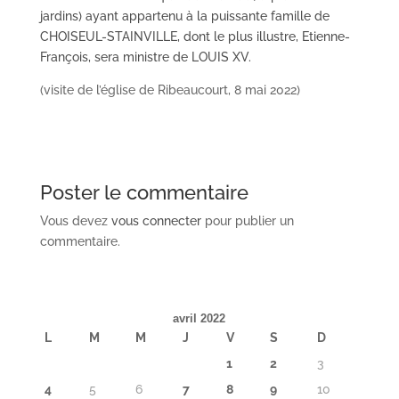
jardins) ayant appartenu à la puissante famille de
CHOISEUL-STAINVILLE, dont le plus illustre, Etienne-
François, sera ministre de LOUIS XV.
(visite de l’église de Ribeaucourt, 8 mai 2022)
Poster le commentaire
Vous devez
vous connecter
pour publier un
commentaire.
avril 2022
L
M
M
J
V
S
D
1
2
3
4
5
6
7
8
9
10