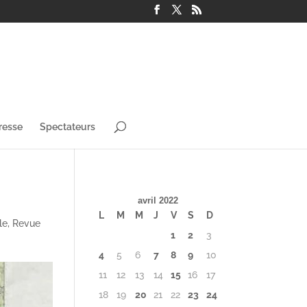
resse
Spectateurs
avril 2022
L
M
M
J
V
S
D
le
,
Revue
1
2
3
4
5
6
7
8
9
10
11
12
13
14
15
16
17
18
19
20
21
22
23
24