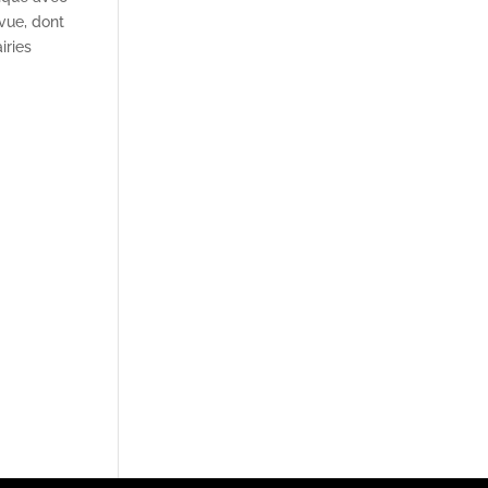
evue, dont
iries