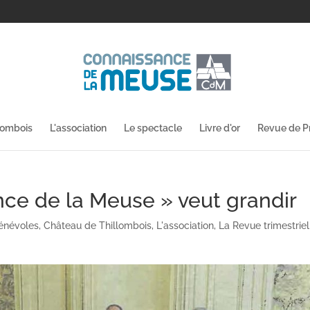
lombois
L'association
Le spectacle
Livre d'or
Revue de P
ce de la Meuse » veut grandir
énévoles
,
Château de Thillombois
,
L'association
,
La Revue trimestriel