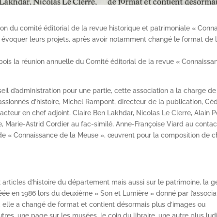
n du comité éditorial de la revue historique et patrimoniale « Conn
our évoquer leurs projets, après avoir notamment changé le format de 
mbois la réunion annuelle du Comité éditorial de la revue « Connaissa
d’administration pour une partie, cette association a la charge de
ssionnés d’histoire, Michel Rampont, directeur de la publication, Céd
cteur en chef adjoint, Claire Ben Lakhdar, Nicolas Le Clerre, Alain Pe
Marie-Astrid Cordier au fac-similé, Anne-Françoise Viard au contac
e de « Connaissance de la Meuse », œuvrent pour la composition de 
articles d’histoire du département mais aussi sur le patrimoine, la 
Créée en 1986 lors du deuxième « Son et Lumière » donné par l’associa
1, elle a changé de format et contient désormais plus d’images ou
tres, une page sur les musées, le coin du libraire, une autre plus lu