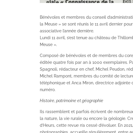
Bénévoles et membres du conseil d’administratio
la Meuse » se sont réunis le 11 avril dernier p
associative l’année dernière.
Lundi 11 avril, s’est tenue au château de Thillo
Meuse ».
Composé de bénévoles et de membres du conseil 
éditée quatre fois par an à 1000 exemplaires. Pa
Spagnoli, rédacteur en chef, Michel Peudon, réda
Michel Rampont, membres du comité de lecture, 
téléphonique et Anca Miron, directrice adjoint
numéro.
Histoire, patrimoine et géographie
Ils rassemblent et parfois écrivent de nombreux 
la nature, la vie rurale ou encore la géologie. 
d’Heurs, cette revue n’a cessé d’évoluer. En 202
photographies, accueille régulièrement, entre au