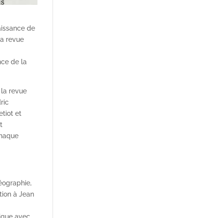
aissance de
la revue
nce de la
 la revue
ric
tiot et
t
chaque
géographie,
tion à Jean
dique avec