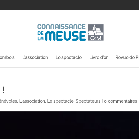
lombois
L'association
Le spectacle
Livre d'or
Revue de P
 !
énévoles
,
L'association
,
Le spectacle
,
Spectateurs
|
0 commentaires