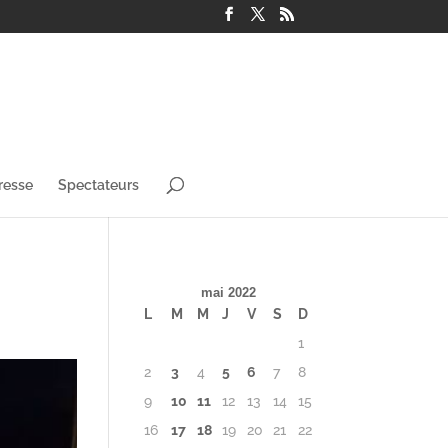
resse
Spectateurs
mai 2022
L
M
M
J
V
S
D
1
2
3
4
5
6
7
8
9
10
11
12
13
14
15
16
17
18
19
20
21
22