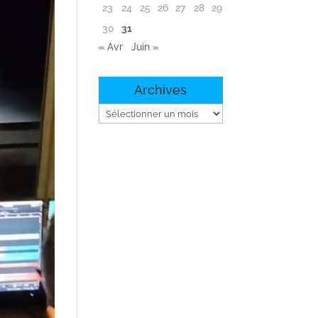
23
24
25
26
27
28
29
30
31
« Avr
Juin »
Archives
Archives