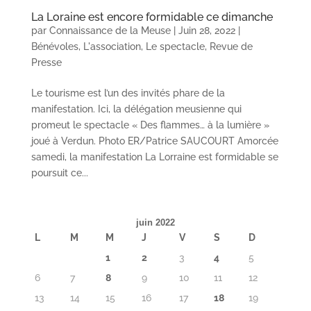
La Loraine est encore formidable ce dimanche
par
Connaissance de la Meuse
|
Juin 28, 2022
|
Bénévoles
,
L'association
,
Le spectacle
,
Revue de
Presse
Le tourisme est l’un des invités phare de la
manifestation. Ici, la délégation meusienne qui
promeut le spectacle « Des flammes… à la lumière »
joué à Verdun. Photo ER/Patrice SAUCOURT Amorcée
samedi, la manifestation La Lorraine est formidable se
poursuit ce...
juin 2022
L
M
M
J
V
S
D
1
2
3
4
5
6
7
8
9
10
11
12
13
14
15
16
17
18
19