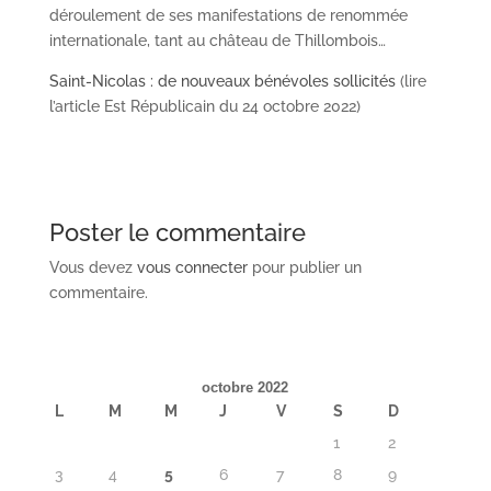
déroulement de ses manifestations de renommée
internationale, tant au château de Thillombois…
Saint-Nicolas : de nouveaux bénévoles sollicités
(lire
l’article Est Républicain du 24 octobre 2022)
Poster le commentaire
Vous devez
vous connecter
pour publier un
commentaire.
octobre 2022
L
M
M
J
V
S
D
1
2
3
4
5
6
7
8
9