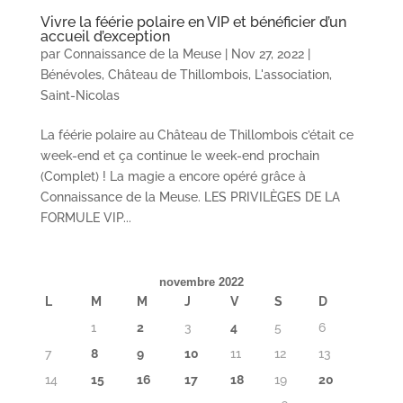
Vivre la féérie polaire en VIP et bénéficier d’un
accueil d’exception
par
Connaissance de la Meuse
|
Nov 27, 2022
|
Bénévoles
,
Château de Thillombois
,
L'association
,
Saint-Nicolas
La féérie polaire au Château de Thillombois c’était ce
week-end et ça continue le week-end prochain
(Complet) ! La magie a encore opéré grâce à
Connaissance de la Meuse. LES PRIVILÈGES DE LA
FORMULE VIP...
novembre 2022
L
M
M
J
V
S
D
1
2
3
4
5
6
7
8
9
10
11
12
13
14
15
16
17
18
19
20