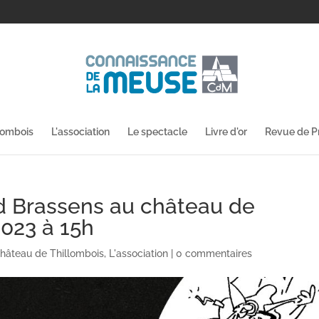
lombois
L'association
Le spectacle
Livre d'or
Revue de P
Brassens au château de
2023 à 15h
hâteau de Thillombois
,
L'association
|
0 commentaires